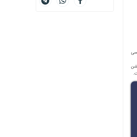
پسی
یشن
.