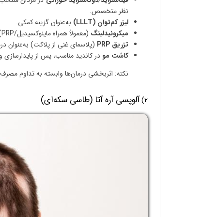
فیناستراید/دوتاستراید خوراکی
در مردان منتخب (
نظر متخصص.
لیزر کم‌توان (LLLT)
به‌عنوان گزینه کمکی.
میکرونیدلینگ
(معمولاً همراه ماینوکسیدیل/PRP) در برخی بیماران.
تزریق PRP
(پلاسمای غنی از پلاکت) به‌عنوان درم
کاشت مو
در کاندید مناسب، پس از پایدارسازی 
نکته: اثربخشی درمان‌ها وابسته به تداوم مصرف 
آلوپسی آره‌ آتا (طاسی سکه‌ای)
2)