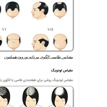
مقیاس طاسی الگوی مردانه نوروود-همیلتون
مقیاس لودویگ
مقیاس لودویگ روشی برای طبقه‌بندی طاسی با الگوی زنانه (آلوپسی