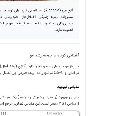
آلوپسی (Alopecia) اصطلاحی کلی بر
متنوع‌اند: زمینه ژنتیکی، اختلال‌های خودایمنی،
بیماری‌های زمینه‌ای. با توجه به اثر ظاهر مو بر
اهمیت دارد.
آشنایی کوتاه با چرخه رشد مو
هر پیاز مو چرخه‌ای سه‌مرحله‌ای دارد:
آناژن (رشد فعال)
در آناژن و 10–15٪ در تلوژن‌اند؛ برهم‌خوردن این تعادل باعث الگوهای گوناگون ریزش می‌شود.
مقیاس نوروود
مقیاس نوروود (یا مقیاس همیلتون-نوروود) یک سیستم طبق
از مراحل 1 تا 7 متغیر است. این مقیاس تصاویر مرجع آسانی را ارائه می‌دهد که مراحل مختلف طاسی را نشان می‌دهد.