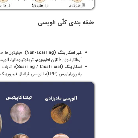
طبقه‌ بندی کلّی آلوپسی
غیر اسکارینگ (Non‑scarring):
فولیکول‌ها ح
آره‌آتا, تلوژن/آناژن افلوویوم، تریکوتیلومانیا، آ
اسکارینگ (Scarring / Cicatricial):
التهاب م
پلان‌پیلیاریس (LPP)، آلوپسی فرانتال فیبروزینگ (FFA) و CCCA. هدف درمان در این گروه