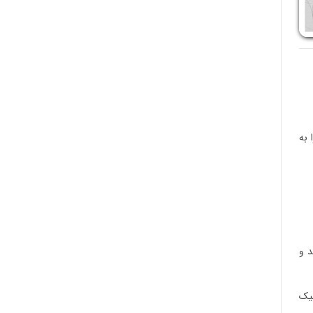
 به
د و
نیک