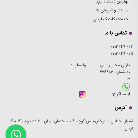
بهترین دستگاه لیزر
مقالات و آموزش ها
خدمات کلینیک آریان
تماس با ما
07136491604
07136491605
دارای مجوز رسمی
واتساپ :
به شماره 426682 -
3
اینستاگرام:
آدرس
شیراز- خیابان ستارخان،نبش کوچه 9 ، ساختمان آریان ، طبقه دوم ، کلینیک
آریان