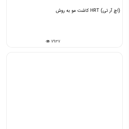
کاشت مو به روش HRT (اچ آر تی)
7937