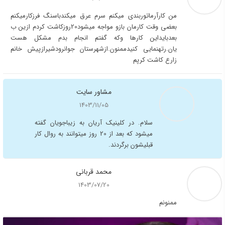
من کارآرماتوربندی میکنم سرم عرق میکندباسنگ فرزکارمیکنم
بعضی وقت کارمان بازو مواجه میشود20روزکاشت کردم ازین ب
بعدبایداین کارها وکه گفتم انجام بدم مشکل هست
یان.رتهنمایی کنیدممنون.ازشهرستان جوانرودشیرازپیش خانم
زارع کاشت کرپم
مشاور سایت
1403/11/05
سلام. در کلینیک آریان به زیباجویان گفته
میشود که بعد از 20 روز میتوانند به روال کار
قبلیشون برگردند.
محمد قربانی
1403/07/20
ممنونم