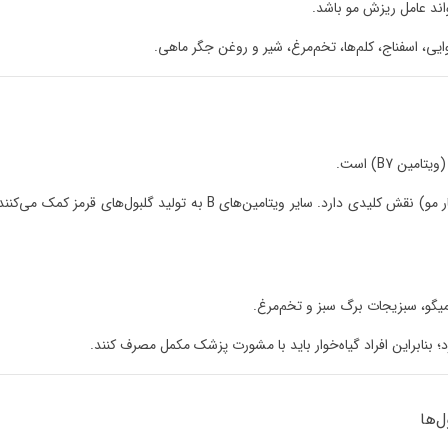
، اسفناج، کلم‌ها، تخم‌مرغ، شیر و روغن جگر ماهی.
ویتامین B7) است.
بیوتین در تولید کراتین (ماده اصلی ساختار مو) نقش کلیدی دارد. سایر ویتامین‌های B به تولید گلبول‌های قرمز کمک 
گو، سبزیجات برگ سبز و تخم‌مرغ.