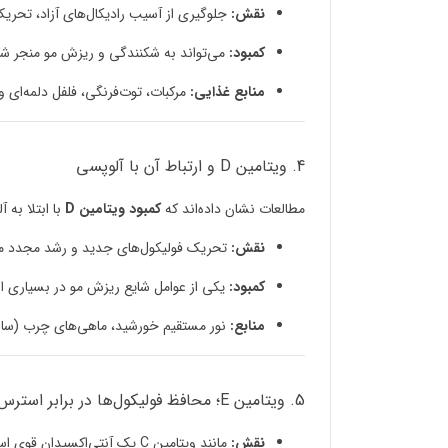
نقش:
جلوگیری از آسیب رادیکال‌های آزاد، تحری
کمبود:
می‌تواند به شکنندگی و ریزش مو منجر شو
منابع غذایی:
مرکبات، توت‌فرنگی، فلفل دلمه‌ای و
4. ویتامین D و ارتباط آن با آلوپسی
مطالعات نشان داده‌اند که
کمبود ویتامین D
با ابتلا به 
نقش:
تحریک فولیکول‌های جدید و رشد مجدد مو
کمبود:
یکی از عوامل شایع ریزش مو در بسیاری از 
منابع:
نور مستقیم خورشید، ماهی‌های چرب (سالم
5. ویتامین E؛ محافظ فولیکول‌ها در برابر استرس اکسیداتیو
نقش:
مانند ویتامین C یک آنتی‌اکسیدان قوی است.