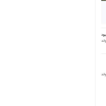
بود
اند
واند