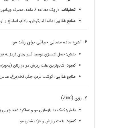
تحقیقات:
در یک مطالعه 8 ماهه، مصرف ویتامین E موجب بهبود رشد مو در 34٪ افراد مبتلا به ریزش شد.
منابع غذایی:
دانه آفتابگردان، بادام، اسفناج و آو
6. آهن؛ ماده معدنی حیاتی برای رشد مو
نقش:
حمل اکسیژن توسط گلبول‌های قرمز به فولی
کمبود:
شایع‌ترین علت ریزش مو در زنان (به‌ویژه د
منابع غذایی:
گوشت قرمز، جگر، تخم‌مرغ، عدس 
7. روی (Zinc)
نقش:
کمک به بازسازی مو و عملکرد غدد چربی 
کمبود:
باعث ریزش و نازک شدن مو.