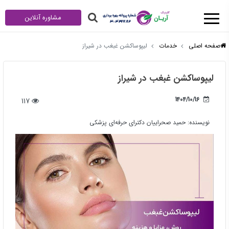
مشاوره آنلاین
صفحه اصلی
خدمات
لیپوساکشن غبغب در شیراز
لیپوساکشن غبغب در شیراز
1404/10/16
117
نویسنده:
حمید صحراییان دکترای حرفه‌ای پزشکی