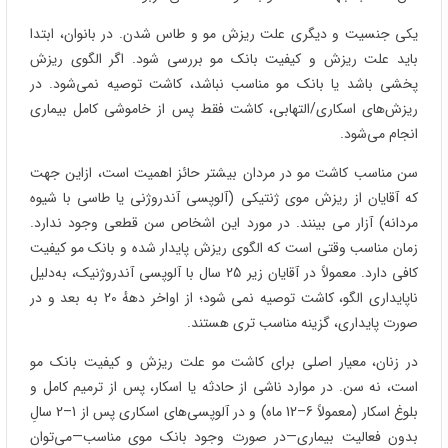
یکی جنسیت و دیگری علت ریزش مو و طاس شدن. در بانوان، ابتدا
باید علت ریزش و کیفیت بانک مو بررسی شود. اگر الگوی ریزش
پخشی باشد یا بانک مو مناسب نباشد، کاشت توصیه نمی‌شود. در
ریزش‌های اسکاری/التهابی، کاشت فقط پس از خاموشی کامل بیماری
انجام می‌شود.
سن مناسب کاشت مو در مردان بیشتر حائز اهمیت است، ازاین‌ جهت
که آقایان از ریزش موی ژنتیکی (آلوپسی آندروژنی یا طاسی با شیوه
مردانه) آزار می‌ بینند. در مورد این اشخاص سن قطعی وجود ندارد.
زمان مناسب وقتی است که الگوی ریزش پایدار شده و بانک مو کیفیت
کافی دارد. معمولاً در آقایان زیر 25 سال با آلوپسی آندروژنیک، به‌دلیل
ناپایداری الگو، کاشت توصیه نمی‌ شود؛ از اواخر دههٔ 20 به بعد و در
صورت پایداری، گزینه مناسب‌ تری هستند.
در زنان، معیار اصلی برای کاشت مو علت ریزش و کیفیت بانک مو
است، نه سن. در موارد ناشی از حادثه یا اسکار، پس از ترمیم کامل و
بلوغ اسکار (معمولاً 6–12 ماه) و در آلوپسی‌های اسکاری پس از 1–2 سالِ
بدون فعالیت بیماری—در صورت وجود بانک موی مناسب—می‌توان