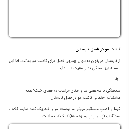
معایب :
در این فصل به‌ خاطر خشکی هوا ممکن است موها آسیب ببینند. خطر
عفونت با مراقبت صحیح بالا نمی‌رود. تمرکز بر بهداشت زخم، پرهیز از
ضربه و شست‌وشوی ملایم اهمیت دارد. تغذیهٔ متعادل و پروتئین کافی
در تمام فصول توصیه می‌ شود.