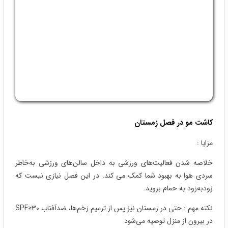
فرید حکیمی
1404/12/06
سلام چرا واتساپ تون را بالا نمیاره>؟؟
مشاور سایت
1404/12/06
سلام. لطفا با شماره زیر تماس بگیرید تا
سریعا مشاوره شما انجام شود.
09353030801
امیر
1404/09/02
سلام پسر من به علت عفونت قارچی قسمتی کمی از موی