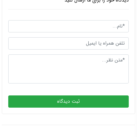
مطالب مرتبط
کاشت مو به روش HRT (اچ آر تی)