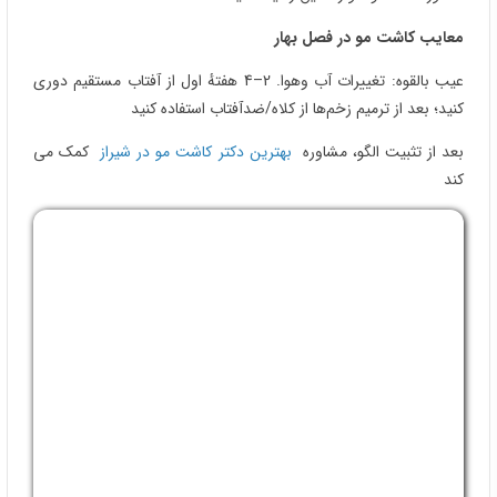
برای کاشت مو باشد. نبود نور مستقیم آفتاب و کم‌شدن عرق از مزایای
این فصل است.
معایب :
نوسان دما را با پرهیز از سرما/باد شدید در هفتهٔ اول مدیریت کنید.
استفاده از کلاه و ضدآفتاب (بعد از ترمیم) طبق دستور ادامه یابد
کاشت مو در فصل زمستان
مزایا :
خلاصه شدن فعالیت‌های ورزشی به داخل سالن‌های ورزشی به‌خاطر
سردی هوا به بهبود شما کمک می‌ کند. در این فصل نیازی نیست که
زودبه‌زود به حمام بروید.
نکته مهم : حتی در زمستان نیز پس از ترمیم زخم‌ها، ضدآفتاب SPF≥30
در بیرون از منزل توصیه می‌شود