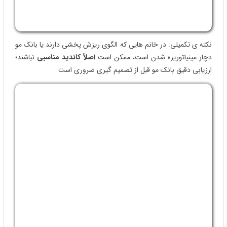
مرطوب بودن هوا باعث می‌ شود تا بدون هیچ‌ گونه آسیبی به موها
آن‌ها را شکل دهید. به‌ خصوص اگرچند روز قبل از تعطیلات نوروز به
کاشت مو بپردازید، می‌توانید از زمان تعطیلات استفاده کنید و در منزل
بهبود پیدا کنید.
نکته: تماس مستقیم با باران / باد شدید را در هفتهٔ اول محدود کنید و
دستور شست‌ و شو را دقیق رعایت کنید
معایب کاشت مو در فصل بهار
عیب بالقوه: تغییرات آب‌ وهوا. 2–4 هفتهٔ اول از آفتاب مستقیم دوری
کنید؛ بعد از ترمیم زخم‌ها از کلاه/ضدآفتاب استفاده کنید
بعد از تثبیت الگو، مشاوره
بهترین دکتر کاشت مو در شیراز
کمک می‌
کند
کاشت مو در فصل تابستان