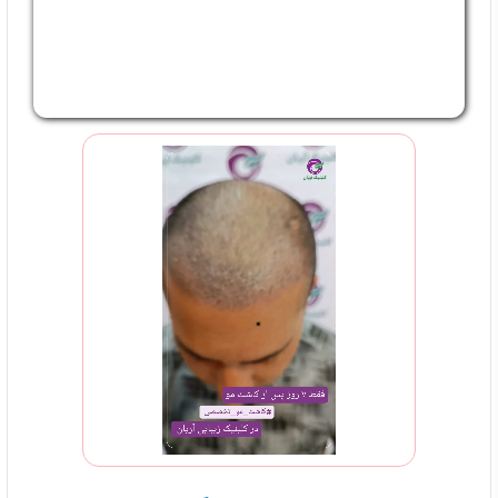
قاسم رشیدی
1403/12/20
راهنمائی بسیار جالبی بود سپاسگذار
مشاور سایت
1403/12/20
ممنون از توجه شما🙏💕
فیروز محمدپور
1403/11/22
میخوام مو بکار یه کلام احتیاج به مشاوره هم ندارم
مشاور سایت
1403/11/22