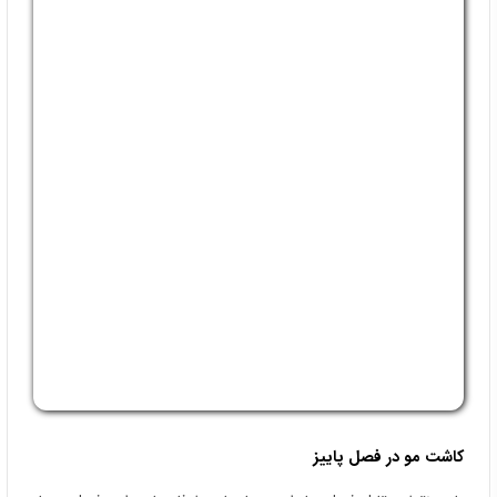
به توصیه کارشناسان
کاشت مو در کلینیک آریان
، زمان کاشت بر اساس
معاینهٔ شخصی، ثبات الگوی ریزش و کیفیت بانک مو تعیین م ی‌شود.
معمولاً در آقایانِ زیر 25 سال با الگوی ناپایدار، کاشت توصیه نمی‌شود؛ از
اواخر دههٔ 20 به بعد و در صورت پایداری، می‌ توان کاندید مناسب بود.
در بانوان، تصمیم‌ گیری با توجه به نوع ریزش و وضعیت بانک مو انجام
می‌ شود. برای ارزیابی دقیق، می‌توانید وقت مشاورهٔ حضوری یا آنلاین
رزرو کنید.
بر اساس رای
96
نفر از بازدیدکنندگان
آیا این مطلب برای شما مفید بود؟
بلی
خیر