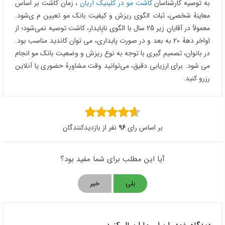
سلام. لطفا عکس هاتون رو به شماره زیر
واتساپ کنید تا اولین تاریخ کاشت رو براتون
رزرو کنیم: 09353030801
'منوچهر مرادیان
1403/11/14
تمام متن رو خوندم ولی آخرش نفهمیدم که من سنم که ۵۶ سال
هست میشه کاشت انجام بدم یا نه؟
مشاور سایت
1403/11/14
سلام سن فاکتور اصلی کاشت مو نیست.
بیشتر به شرایط موهای شما بستگی داره.
لطفا عکس هاتون رو به شماره زیر واتساپ
کنید: 09353030801