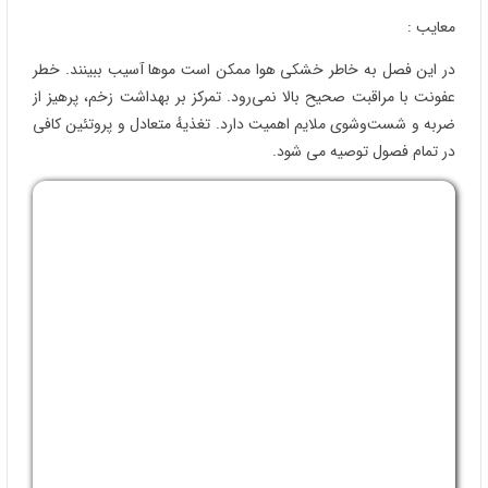
سرش ریخته والا11سال داره میشه موبکاره
مشاور سایت
1404/09/02
سلام. لطفا در واتساپ شماره زیر پیام بگذارید
تا سریعا مشاوره شما انجام شود.
09353030801
علیرضاباویلی نژاد
1404/02/15
باسلام وعرض ادب عالیترین وکابردی ترین راهنمایی های لازم
درارتباط باکاشت مو. با آرزوی موفقیت های روزافزونتان...سپاس
مشاور سایت
1404/02/15
ممنون از نظر مثبت شما🙏💕