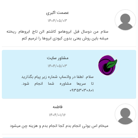
عصمت اکبری
1404/05/03
سلام من دوسال قبل ابروهامو کاشتم الن تاج ابروهام ریخته
میشه باین روش یعنی بدون کبودی ابروها را ترمیم کنم
مشاور سایت
1404/05/03
سلام. لطفا در واتساپ شماره زیر پیام بگذارید
تا سریعا مشاوره شما انجام شود.
09353030801
فاطمه
1404/01/16
میخام اس یوتی انجام بدم کجا انجام بدم و هزینه چن میشود