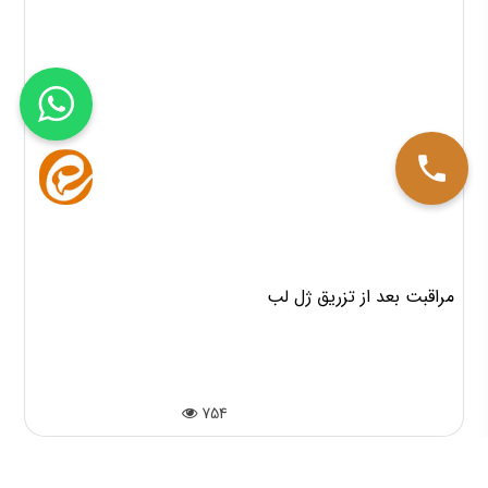
مراقبت بعد از تزریق ژل لب
754