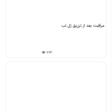
مراقبت بعد از تزریق ژل لب
774