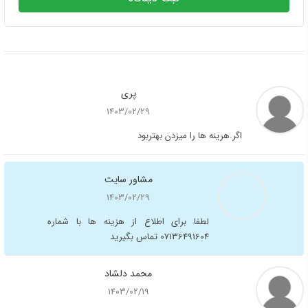
پری
1403/02/29
اگر.هرینه ها را میزدن بهتربود
مشاور سایت
1403/02/29
لطفا برای اطلاع از هزینه ها با شماره
07136491604 تماس بگیرید
محمد دلشاد
1403/02/19