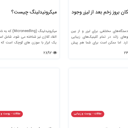
کان بروز زخم بعد از لیزر وجود
میکرونیدلینگ چیست؟
دستگاه‌های مختلفی برای لیزر و از بین
میکرونیدلینگ (icroneedling
های زائد در تمام کلینیک‌های زیبایی
القاء کلاژن نیز شناخته می شود، شامل است
ارد. اما ممکن است برای شما هم پیش
یک ابزار با سوزن های کوچک است که د
اشد یا شنیده باشید که ممکن است
بالای پوست وارد می شوند.
2892
 از این دستگاه‌ها سبب ایجاد زخم بعد از
د. درواقع زخم شدن بعد از لیزر برای
راد می‌تواند رایج باشد اما دلیل به وجود
ن چیست؟ برای درمان این زخم‌ها چه
؟ در ادامه مطالب با ما همراه باشید تا با
درمان این گونه زخم‌ها آشنا شوید.
مقالات - پوست و زیبایی
مقالات - پوست و 