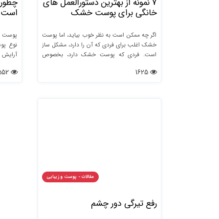
7 نمونه از بهترین دستورالعمل های
چطوری
خانگی برای پوست خشک
است ی
اگر چه ممکن است به نظر خوب بیاید، اما پوست
خشک اغلب برای فردی که آن را دارد، مشکل ساز
است. فردی که پوست خشک دارد، بخصوص
پس از شسته شدن، احساس می کند که پوست
4552
1625
او کشیده می شود و خشک است، این حالت
باعث می شود تا به پوسته پوسته شدن و چین و
چروک زودرس دچار شود.
بود …
مقالات - پوست و زیبایی
رفع تیرگی دور چشم