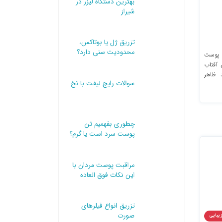
بهترین دستگاه لیزر در
شیراز
تزریق ژل یا بوتاکس،
محدودیت سنی دارد؟
 پوست
آفتاب
 ظاهر
سوالات رایج لیفت با نخ
و بافت
رض نور
ک است،
ارند.
چطوری بفهمیم تن
 چین و
پوست سرد است یا گرم؟
مراقبت پوست مردان با
این نکات فوق العاده
تزریق انواع فیلرهای
صورت
زیبایی