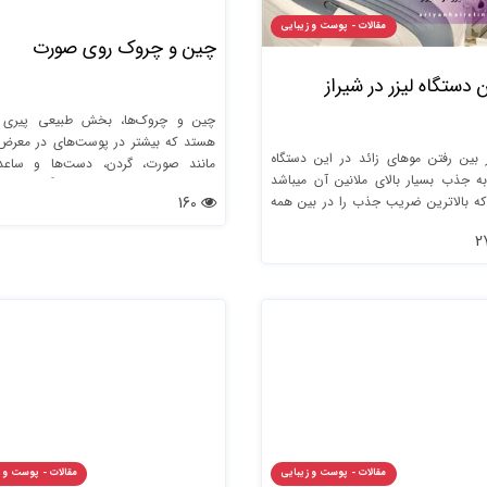
مقالات - پوست و زیبایی
چین و چروک روی صورت
 دستگاه لیزر در شیراز
چین و چروک‌ها، بخش طبیعی پیری
هستد که بیشتر در پوست‌های در معرض 
 بین رفتن موهای زائد در این دستگاه
مانند صورت، گردن، دست‌ها و ساعد
ه جذب بسیار بالای ملانین آن میباشد
می‌شوند. اگرچه ژنتیک عمدتاً ساختار 
160
که بالاترین ضریب جذب را در بین همه
پوست را تعیین می کند، قرار گرفتن در مع
امروزه نسلهای پیشرفته و قدرتمند دارد.
خورشید یکی از دلایل اصلی چین و چرو
به خصوص برای افرادی که پوست روشن د
آلاینده ها و سیگار کشیدن نیز در ایجاد
چروک نقش دارند.
مقالات - پوست و زیبایی
مقالات - پوست و 