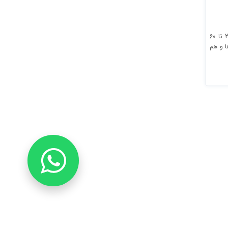
از روش لیفت با نخ معمولا برای افراد 30 تا 60
ا و هم