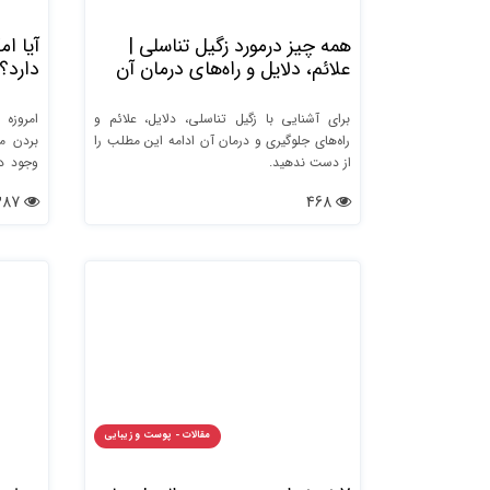
همه چیز درمورد زگیل تناسلی |
آیا ام
علائم، دلایل و راه‌های درمان آن
دارد؟
برای آشنایی با زگیل تناسلی، دلایل، علائم و
امروزه 
راه‌های جلوگیری و درمان آن ادامه این مطلب را
بردن مو
از دست ندهید.
وجود د
آمده ب
2387
468
استفاده
لیزر شو
برخی اف
آمدن آ
باید کرد
دلایل و 
مقالات - پوست و زیبایی