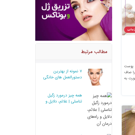
زیبایی
مطالب مرتبط
 پوست
7 نمونه از بهترین
زریق می شوند تا چین و چروک ها را صاف
دستورالعمل های خانگی
ریق فیلر صورت به
برای پوست خشک
روهای
ه موضعی یا تزریقی انجام می
همه چیز درمورد زگیل
د
تناسلی | علائم، دلایل و
راه‌های درمان آن