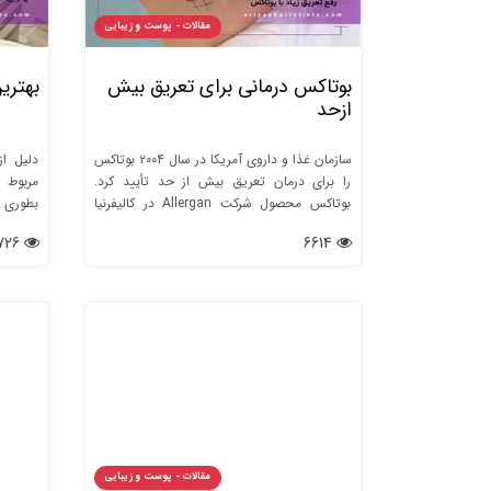
مقالات - پوست و زیبایی
بوتاکس درمانی برای تعریق بیش
بهترین
ازحد
سازمان غذا و داروی آمریکا در سال ۲۰۰۴ بوتاکس
دلیل از
را برای درمان تعریق بیش از حد تأیید کرد.
مربوط ب
بوتاکس محصول شرکت Allergan در کالیفرنیا
بطوری 
می‌باشد، یکی از مشهورترین برندهای دنیا که
لیزرهای 
2726
6614
بیشترین تحقیق و پژوهش را در زمینه توکسین
بوتولینیوم انجام داده است.
مقالات - پوست و زیبایی