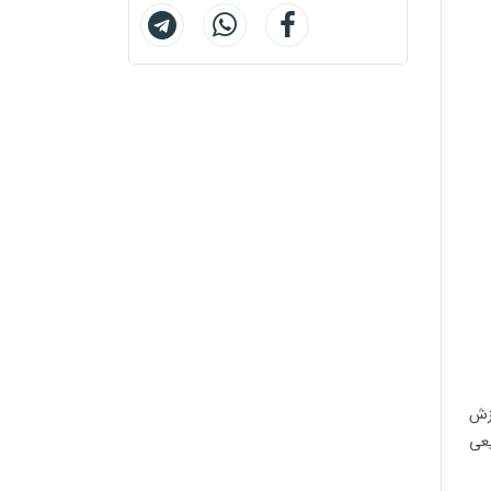
یزش
یعی