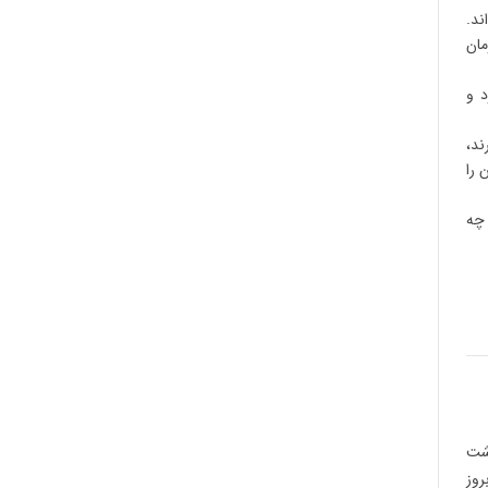
ند.
مان
د و
ند،
 را
 چه
اشت
روز