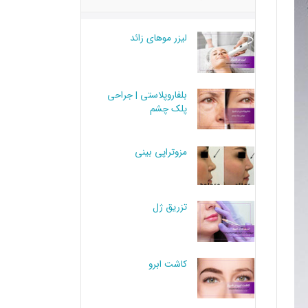
لیزر موهای زائد
بلفاروپلاستی | جراحی
پلک چشم
مزوتراپی بینی
تزریق ژل
کاشت ابرو