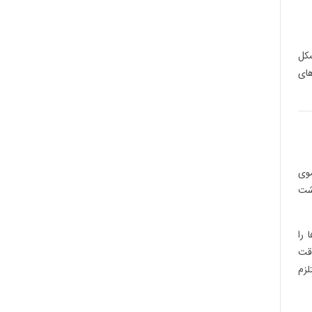
شکل
های
موی
اشت
 را
دقت
لزم