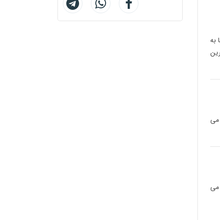
 به
رین
 می
 می