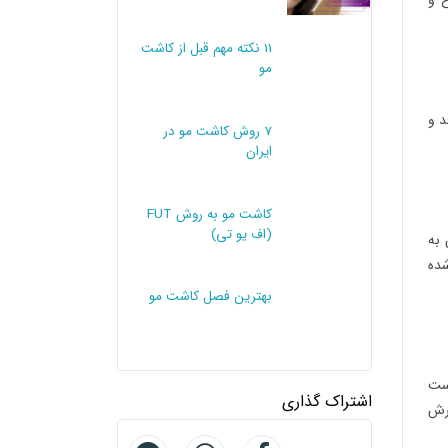
 و
11 نکته مهم قبل از کاشت
مو
د و
7 روش کاشت مو در
ایران
کاشت مو به روش FUT
(اف یو تی)
 به
ش FUT موهای کاشته شده
بهترین فصل کاشت مو
است
اشتراک گذاری
برش