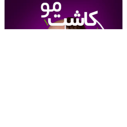
مطالب مرتبط
کاشت مو sut در شیراز