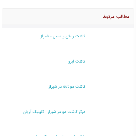
مطالب مرتبط
کاشت ریش و سبیل - شیراز
کاشت ابرو
کاشت مو sut در شیراز
مرکز کاشت مو در شیراز - کلینیک آریان