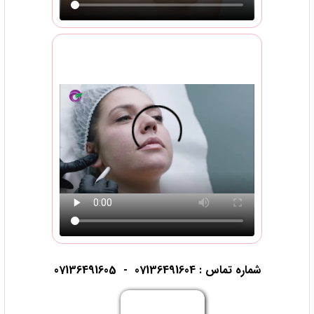
شماره تماس :
07136491604
-
07136491605