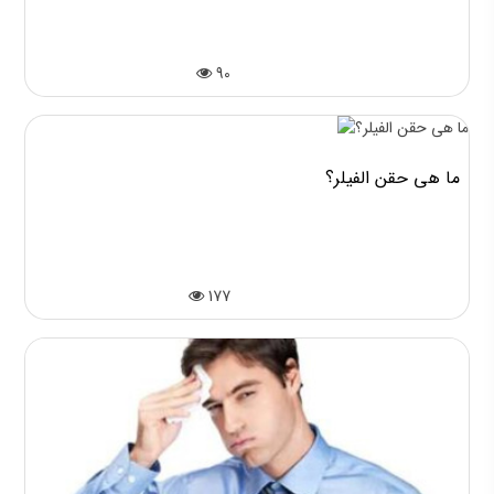
90
ما هي حقن الفيلر؟
177