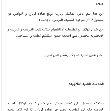
العلاج.
من هنا انتم الاعزاء یمکنکم زیارت موقع عیاده آریان و التواصل مع
مسئول IPD(المواعید المسبقه للمرضی الاجانب)
من خلال الهاتف او الواتساب او التلغرام بثلاث لغات الفارسیه و العربیه و
الانجلیزیه للحصول علی اجابات جمیع اسئلتکم الطبیه و السیاحیه.
نحن نتقبل عملیه علاجکم بشکل کامل لمایلی:
الخدمات الطبیه العلاجیه:
یمکنک الحصول علی تشاور مجانی من خلال تقدیم الوثائق الطبیه
الخاصه بک الی الطبیب الخبیر فی عیاده آریان. اذا لزم الامر سیتم