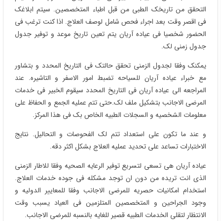
التحقق من تاریخک الطبی من قبل اطباء المتخصصین. سیتم ابلاغک
فی اقصر وقت بعد اجراء فحص شامل لوصف العلاج. اذا کنت ترغب فی
الحضور شخصیا فی عیاده آریان یتم تعین تاریخ موعد و توفیر جدول
جدول زمنی لک.
یمکنک وفقا لجدول الزمنی تحقق حالتک فی التاریخ المحدد و بتشاور
مع خبراء عیاده آریان للسیاحه تضبط امور الاسفر و التاشیره. عند
المراجعه الی عیاده آریان فی التاریخ المحدد سیقوم الخبیر فی خدمات
المرضی الاجانب بتشکیل ملف لک.حتی تتم عملیه الجمع و الحفاظ علی
معلومات الشخصیه و السجلات الطبیه الخاص بک فی هذا المرکز.
و عند ما تکون علی استعداد تتم لک الفحوصات و التحالیل. نتایج
الاختبارات تساعد علی تحدید عملیه العلاج بشکل اکثر دقه.
عیاده آریان هی تسعی لتسریع توفیر الرعایه الصحیه وفقا للاطار الزمنی
الذی انت تریده من دون ان توجد مشکله فی جوده خدمات العلاج.
استخدام امکانیات حصریه للمرضی الاجانب وفقا للمعاییر الدولیه و
وجود الجراحین و المتخصصین المتلزمین فی العیاد یسبب وقت
الانتظار لتقلی الخدمات الطبیه قصیر للغایه بالنسبه للمرضی الاجانب.