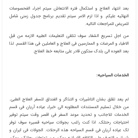
بعد انتهاء العلاج و استکمال فتره الانتعاش سیتم اجراء الفحصوصات
النهائیه علیکم. و اذا لزم الامر سیتم تقدیم برنامج جدول زمنی شامل
للمریض للمراجعات التالیه.
من اجل تسریع الشفاء سوف تتلقی التعلیمات الطبیه الازمه من قبل
الاطباء و المرضات و الممارسین فی العلاج و العاملین فی هذا القسم. لذا
بعد العوده الی بلدک ستکون قادر علی متابعه خط العلاج.
الخدمات السیاحیه:
لم یعد تقلق بشان التاشیرات و التذاکر و الفنداق للسفر العلاج الطبی.
من خلال تسلیم المستندات المطلوبه الی خبراء عیاده آریان فی قسم
الخدمات للاجانب و تحدید موعد السفر فی اقصر وقت سیتم توفیر
احتیاجات رحتلک. اذا کنت راغب بجولات سیاحیه قصیره سوف توفر
لک عیاده آریان فی قسم السیاحه هذه الرحلات. الجولات فی ایران و
شیراز و التعرف علی الثقافه الایرانیه یمکن من تمتعات رحلتک. یمکن