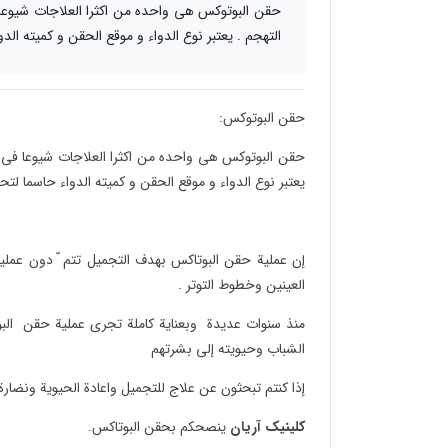
حقن البوتوکس هی واحده من اکثرا العلاجات شیوعا
التهجم . یعتبر نوع الدواء و موقع الحقن و کمیته ال
حقن البوتوکس:
حقن البوتوکس هی واحده من اکثرا العلاجات شیوعا فی ا
یعتبر نوع الدواء و موقع الحقن و کمیته الدواء حاسما لت
إن عملیة حقن البوتاکس بهدف التجمیل تتم ّ دون عملی
العینین وخطوط التوتر .
منذ سنوات عدیدة وبعنایة کاملة تجری عملیة حقن البوت
الشباب وحیویته إلی بشرتهم
إذا کنتم تبحثون عن علاج للتجمیل واعادة الحیویة ونضارة
کلینیک آریان
ینصحکم بحقن البوتاکس.