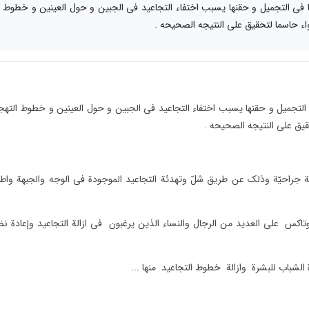
 فی التجمیل و حقنها یسبب اختفاء التجاعید فی الجبین و حول العینین و خطوط
دواء حاسما لتحقیق علی النتیجه الصحیحه .
لتجمیل و حقنها یسبب اختفاء التجاعید فی الجبین و حول العینین و خطوط التهج
حقیق علی النتیجه الصحیحه .
ة جراحیّة وذلک عن طریق شلّ وتهدئة التجاعید الموجودة فی الوجه والجبهة واط
اکس علی العدید من الرجال والنساء الذین یرغبون فی ازالة التجاعید وإعادة نض
 الشباب للبشرة وازالة خطوط التجاعید منها ...