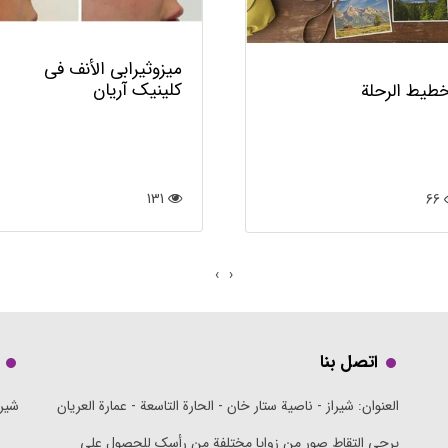
میزوثیرابي الأنف في
کلینیک آریان
طيط الرحلة
131
66
›
‹
اتصل بنا
العنوان: شيراز - ناصية ستار خان - الحارة التاسعة - عمارة العريان
شيرا
يرجى التقاط صور من زوايا مختلفة من رأسك للحصول على