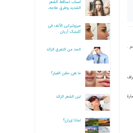
اسباب تساقط الشعر
الشديد وطرق علاجه،
علاماته
میزوثیرابي الأنف في
کلینیک آریان
م .
الحد من التعرق الزائد
ما هي حقن الفيلر؟
راف
ارة
لیزر الشعر الزائد
لماذا إيران؟