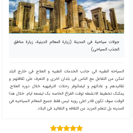
جولات سياحية في المدينة (زيارة المعالم الدينية، زيارة مناطق
الجذب السياحي)
السیاحه الطبیه الی جانب الخدمات الطبیه و العلاج فی خارج البلد
تمکن من التفاعل مع الناس فی بلدان اخری و التعرف علی ثقافتهم و
تقالیدهم و عاداتهم و ایضاتوفر رحلات الترفیهیه خلال دوره العلاج.
یمکنک تخطیط الانشطه لوقت الفراغ الخاصه بک لبضعه ایام. خلال هذا
الوقت سوف تکون قادر اعلی رویه لیس فقط جمیع المعالم السیاحیه فی
المدینه بل تتعلم المزید عن الثقافه و التقالید فی البلاد.