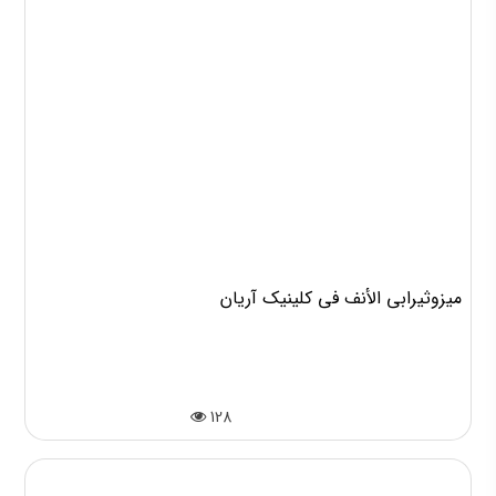
میزوثیرابي الأنف في کلینیک آریان
128