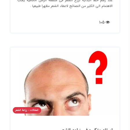
عند رسم خط البدایه لزرع الشعر فی منطقه الراس الامامیه یجب
الاهتمام الی الکثیر من النصائح لاعطاء الشعر مظهرا طبیعیا .
105
المقالات - زراعة الشعر