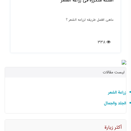
اسئله متکرره فی زراعه الشعر
ماهی افضل طریقه لزراعه الشعر ؟
338
لیست مقالات
زراعة الشعر
الجلد والجمال
أكثر زيارة