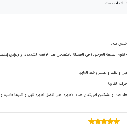
ة للتخلص منه.
تخلص منه.
قوم الصبغة الموجودة فی البصیلة بامتصاص هذا الأشعه الشدیدة، و ویؤدی إمت
قین والظهر والصدر وخط المایو.
راف القریبة.
مارکه الیزر الشهیره لازاله الشعر الزائد هی cutera و candela والشرکتان امریکتان هذه الاجهزه هی افضل اجهزه للیزر و اکثرها فاعلیه 