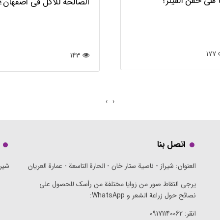
 هي حقن الفيلر؟
الصالحة للأكل في أصفهان؟
177
143
›
‹
اتصل بنا
العنوان: شيراز - ناصية ستار خان - الحارة التاسعة - عمارة العريان
شيرا
يرجى التقاط صور من زوايا مختلفة من رأسك للحصول على
نصائح حول زراعة الشعر و WhatsApp:
انقر:
09171140062