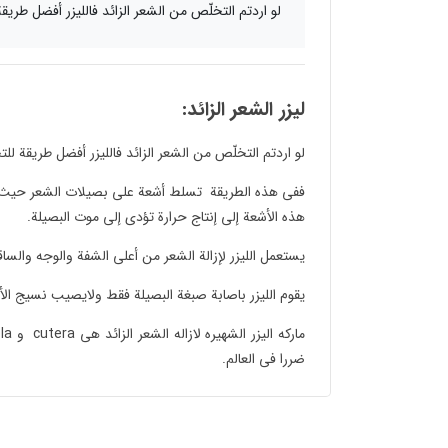
لو اردتم التخلّص من الشعر الزائد فاللیزر أفضل طریق
لیزر الشعر الزائد:
لو اردتم التخلّص من الشعر الزائد فاللیزر أفضل طریقة لل
ففی هذه الطریقة تسلط أشعة علی بصیلات الشعر حیث ت
هذه الأشعة إلی إنتاج حرارة تؤدی إلی موت البصیلة.
یستعمل اللیزر لإزالة الشعر من أعلی الشفة والوجه والسا
یقوم اللیزر باصابة صبغة البصیلة فقط ولایصیب نسیج الأط
ضررا فی العالم.