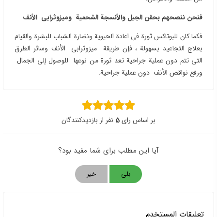
فنحن ننصحهم بحقن الجیل والأنسجة الشحمیة ومیزوثرابی الأنف
فکما کان للبوتاکس ثورة فی اعادة الحیویة ونضارة الشباب للبشرة والقیام
بعلاج التجاعید بسهولة ، فإن طریقة میزوثرابی الأنف وسائر الطرق
التی تتم دون عملیة جراحیة تعد ثورة من نوعها للوصول إلی الجمال
ورفع نواقص الأنف دون عملیة جراحیة.
بر اساس رای
5
نفر از بازدیدکنندگان
آیا این مطلب برای شما مفید بود؟
بلی
خیر
تعليقات المستخدم