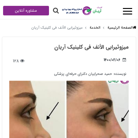
مشاوره آنلاین
الصفحة الرئيسية
الخدمة
میزوثیرابي الأنف في کلینیک آریان
میزوثیرابي الأنف في کلینیک آریان
1400/02/06
128
نویسنده:
حمید صحراییان دکترای حرفه‌ای پزشکی