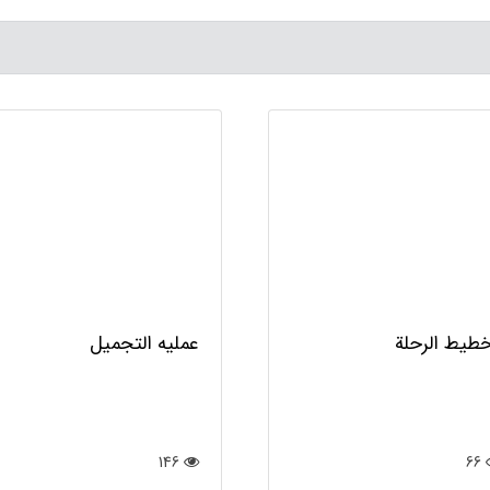
عملیه التجمیل
طيط الرحلة
146
66