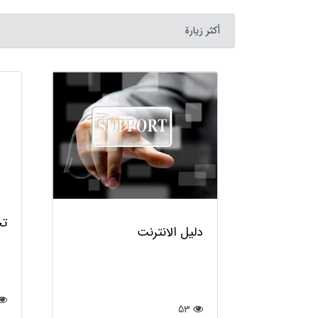
أكثر زيارة
 في
دليل الانترنت
تخ
53