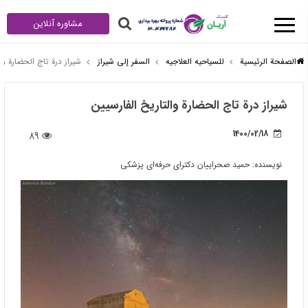
مشاوره آنلاین
الصفحة الرئيسية
للسیاحیه العلاجیه
السفر إلى شيراز
شيراز درة تاج الحضارة وا
شيراز درة تاج الحضارة والتاريخ الفارسيين
1400/02/18
89
نویسنده:
حمید صحراییان دکترای حرفه‌ای پزشکی