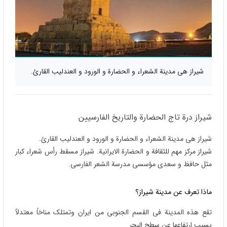
شيراز هي مدینة الشعراء و الحضارة و الورود و العندلیب القارئ.
شیراز درة تاج الحضارة والتاریخ الفارسیین
شیراز هی مدینة الشعراء و الحضارة و الورود و العندلیب القارئ.
شیراز مرکز مهم للثقافة و الحضارة الایرانیة. شیراز مسقط رأس شعراء کبار
مثل حافظ و سعدی مؤسسی مدرسة الشعر الفارسی.
ماذا تعرف عن مدینة شیراز؟
تقع هذه المدینة فی القسم الجنوبی من ایران وتمتلک مناخاً معتدلاً
بسبب ارتفاعها عن سطح البحر