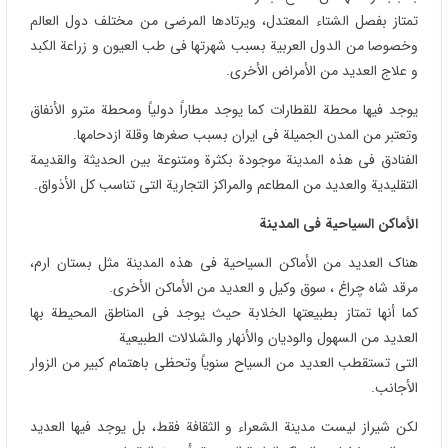
تمتاز بفصل الشتاء المعتدل، ویرتادها المرضى من مختلف دول العالم
وخصوصا من الدول العربیة بسبب شهرتها فی طب العیون و زراعة الکبد
و علاج العدید من الأمراض الأخرى.
یوجد فیها محطة للقطارات کما یوجد مطاراً دولیاً ومحطة مترو الأنفاق
وتعتبر من المدن الجمیلة فی ایران بسبب صغرها وقلة ازدحامها.
الفنادق فی هذه المدینة موجودة بکثرة ومتنوعة بین الحدیثة والقدیمة
التقلیدیة والعدید من المطاعم والمراکز التجاریة التی تناسب کل الأذواق.
الأماکن السیاحیة فی المدینة
هناک العدید من الأماکن السیاحیة فی هذه المدینة مثل بستان ارم،
مرقد شاه چراغ ، سوق وکیل و العدید من الأماکن الأخرى.
کما أنها تمتاز بطبیعتها الخلابة حیث یوجد فی المناطق المحیطة بها
العدید من السهول والودیان والأنهار والشلالات الطبیعیة
التی تستقطب العدید من السیاح سنویاً وتحظى باهتمام کبیر من الزوار
الأجانب.
لکن شیراز لیست مدینة الشعراء و الثقافة فقط، بل یوجد فیها العدید