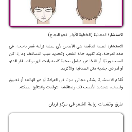
الاستشارة المجانیة (الخطوة الأولى نحو النجاح)
الاستشارة الطبیة الدقیقة هی الأساس لأی عملیة زراعة شعر ناجحة. فی
هذه المرحلة، یتم تقییم حالة الشعر، وتحدید سبب التساقط، وما إذا کان
السبب وراثیًا أو ناتجًا عن عوامل صحیة کاضطرابات الهرمونات، فقر الدم،
أو أمراض جلدیة مثل الصدفیة والأکزیما.
نُقدّم الاستشارة بشکل مجانی سواءً فی العیادة أو عبر الهاتف أو تطبیق
واتساب، لتحدید الأنسب لک ولمناقشة التوقعات والنتائج الممکنة.
طرق وتقنیات زراعة الشعر فی مرکز آریان
نستخدم فی مرکزنا أحدث الطرق العالمیة مثل: