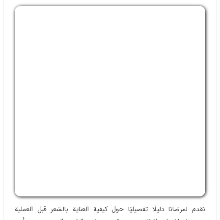
نقدم لمرضانا دلیلًا تفصیلیًا حول کیفیة العنایة بالشعر قبل العملیة
وبعدها، لضمان التئام جید وتسریع نمو الشعر الجدید. من أهم
التعلیمات:
تجنب التدخین والکحول قبل وبعد الزراعة
استخدام الأدویة الموصوفة فقط
غسل الشعر بطریقة خاصة بعد أیام محددة
لماذا تختار مرکز آریان فی شیراز؟
استشارات مجانیة وشفافة تمامًا
استخدام أحدث التقنیات العالمیة FUE وSUT
فریق طبی متخصص ذو خبرة طویلة
نتائج طبیعیة ومرضى راضون من داخل إیران ودول الخلیج