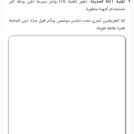
ما هو الجرافت؟
الوحدة التی تُزرع تُسمى Graft، وهی تحتوی على من 1 إلى 4 بصیلات
شعریة، مع الأنسجة المحیطة. فی جلسة واحدة یمکن زراعة ما بین
10000 إلى 16000 شعرة، حسب کثافة الشعر فی منطقة التبرع.
رسم خط مقدمة الشعر الطبیعی
تصمیم خط الشعر هو عنصر حاسم لنجاح الزراعة. نأخذ بعین الاعتبار
شکل الوجه، عمر المریض وکثافة الشعر لرسم خط طبیعی ومتوازن.
معظم المرضى یطلبون خطًا مشابهًا لما کان لدیهم قبل 10 أو 15 سنة، لکننا