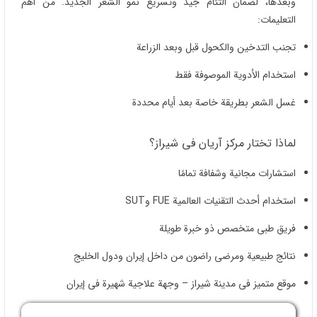
موقع متمیز فی مدینة شیراز – وجهة علاجیة شهیرة فی إیران