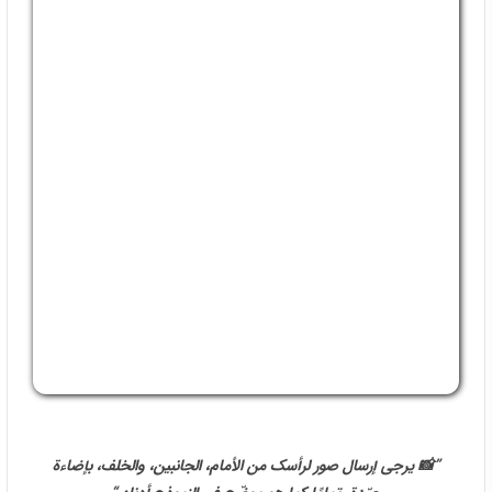
📸 یرجى إرسال صور لرأسک من الأمام، الجانبین، والخلف، بإضاءة
جیّدة، تمامًا کما هو موضّح فی النموذج أدناه.
0935 30 30 801
📍
العنوان: شیراز، إیران – مرکز آریان لزراعة الشعر
📞
احجز استشارتک المجانیة عبر واتساب: 09353030801
🌐
للمزید من المعلومات والصور قبل وبعد العملیة، زوروا موقعنا