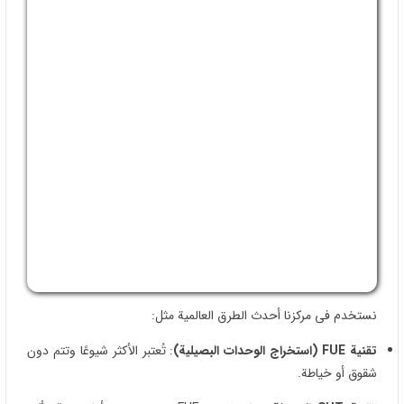
تقنیة FUE (استخراج الوحدات البصیلیة)
: تُعتبر الأکثر شیوعًا وتتم دون
شقوق أو خیاطة.
تقنیة SUT الحدیثة
: تطور لتقنیة FUE وتتم بسرعة أعلى ودقة أکبر
باستخدام أجهزة متطورة.
کلا الطریقتین تُجرى تحت تخدیر موضعی وبألم قلیل جدًا، دون الحاجة
لفترة نقاهة طویلة.