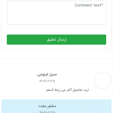
مشاور سایت
1404/02/25
📞 للاستشارة، راسلنا على واتساب:
٠٩٣٥٣٠٣٠٨٠١ 📸 أرسل صور رأسك من
الأمام، الجانبين والخلف بإضاءة جيدة كما في
النموذج.
أكثر زيارة
عملية شد الوجه
الحد من التعرق الزائد