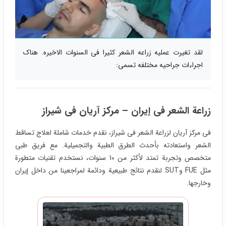
لقد تغیرت عملیه زراعه الشعر کثیرا فی السنوات الاخیره. هناک
اجراءات جراحیه مختلفه تسمی:
زراعة الشعر فی إیران – مرکز آریان فی شیراز
فی مرکز آریان لزراعة الشعر فی شیراز، نقدم خدمات شاملة لعلاج تساقط
الشعر واستعادته بأحدث الطرق الطبیة والتجمیلیة. مع فریق طبی
متخصص وتجربة تمتد لأکثر من 10 سنوات، نستخدم تقنیات متطورة
مثل FUE وSUT لنقدم نتائج طبیعیة ودائمة لمراجعینا من داخل إیران
وخارجها.