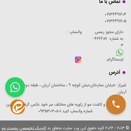
تماس با ما
07136491604
07136491605
دارای مجوز رسمی
واتساپ :
به شماره 426682 -
3
اینستاگرام:
آدرس
شیراز- خیابان ستارخان،نبش کوچه 9 ، ساختمان آریان ، طبقه دوم ، کلینیک
آریان
برای مشاوه و کاشت مو از زاویه های مختلف سر خود عکس گرفته و به این
شماره واتساپ کنید 09353030801
© 2013 - 2026
کلیه حقوق این وب سایت متعلق به
کلینیک تخصصی پوست، مو