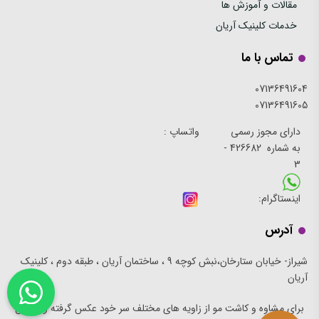
مقالات و آموزش ها
خدمات کلینیک آریان
تماس با ما
07136491604
07136491605
دارای مجوز رسمی
واتساپ :
به شماره 426682 -
3
اینستاگرام:
آدرس
شیراز- خیابان ستارخان،نبش کوچه 9 ، ساختمان آریان ، طبقه دوم ، کلینیک
آریان
برای مشاوه و کاشت مو از زاویه های مختلف سر خود عکس گرفته و به این