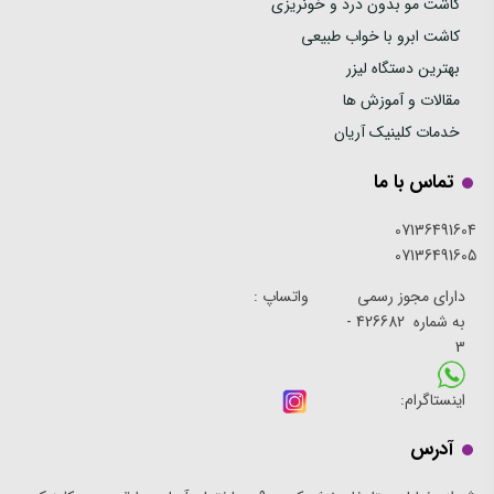
کاشت مو بدون درد و خونریزی
کاشت ابرو با خواب طبیعی
بهترین دستگاه لیزر
مقالات و آموزش ها
خدمات کلینیک آریان
تماس با ما
07136491604
07136491605
دارای مجوز رسمی
واتساپ :
به شماره 426682 -
3
اینستاگرام:
آدرس