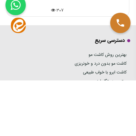
307
دسترسی سریع
بهترین روش کاشت مو
کاشت مو بدون درد و خونریزی
کاشت ابرو با خواب طبیعی
بهترین دستگاه لیزر
مقالات و آموزش ها
خدمات کلینیک آریان
تماس با ما
07136491604
07136491605